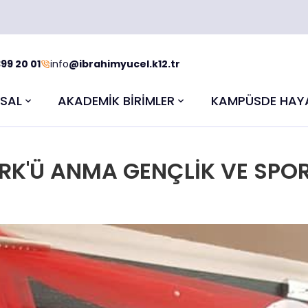
99 20 01
info
@ibrahimyucel.k12.tr
SAL
AKADEMİK BİRİMLER
KAMPÜSDE HAY
ÜRK'Ü ANMA GENÇLİK VE SPO