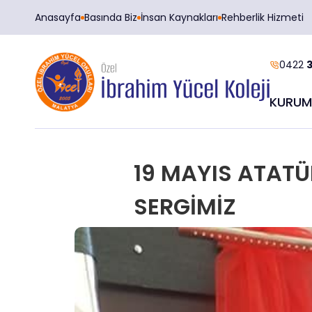
Anasayfa
Basında Biz
İnsan Kaynakları
Rehberlik Hizmeti
0422
3
KURUM
19 MAYIS ATAT
SERGİMİZ